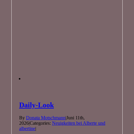
Daily-Look
By
Donata Motschmann
|
Juni 11th,
2026
|
Categories:
Neuigkeiten bei Alberte und
albertine
|